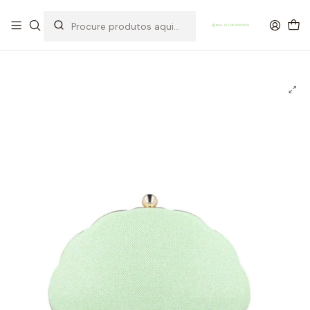
OFERTA DE PORTES DE ENVIO em compras para Portugal superiores a
80€ de artigos sem promoção