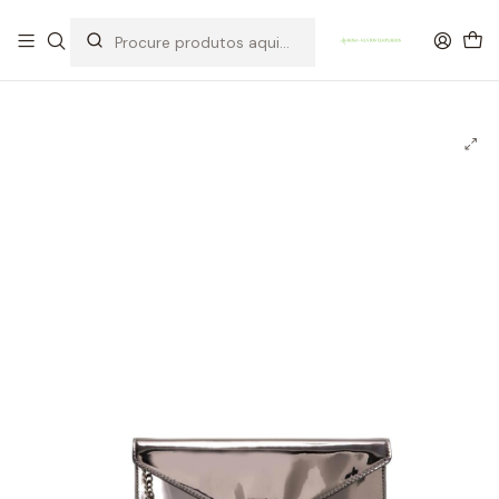
OFERTA DE PORTES DE ENVIO em compras para Portugal superiores a
80€ de artigos sem promoção