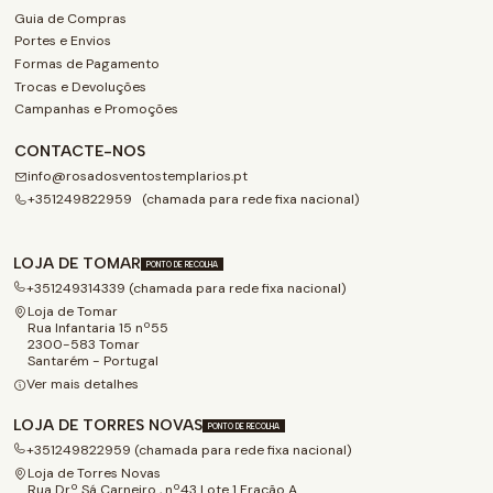
Guia de Compras
Portes e Envios
Formas de Pagamento
Trocas e Devoluções
Campanhas e Promoções
CONTACTE-NOS
info@rosadosventostemplarios.pt
+351249822959 (chamada para rede fixa nacional)
LOJA DE TOMAR
PONTO DE RECOLHA
+351249314339 (chamada para rede fixa nacional)
Loja de Tomar
Rua Infantaria 15 nº55
2300-583 Tomar
Santarém - Portugal
Ver mais detalhes
LOJA DE TORRES NOVAS
PONTO DE RECOLHA
+351249822959 (chamada para rede fixa nacional)
Loja de Torres Novas
Rua Drº Sá Carneiro , nº43 Lote 1 Fração A