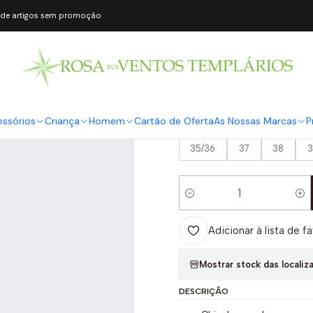
 de artigos sem promoção
|
Chinelos de Pl
Melissa
COR2
Preto
essórios
Criança
Homem
Cartão de Oferta
As Nossas Marcas
P
TAMANHO
35/36
37
38
3
Quantidade
Adicionar à lista de f
Mostrar stock das localiz
DESCRIÇÃO