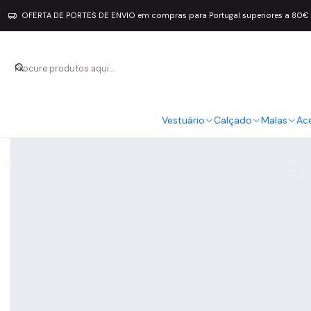
OFERTA DE PORTES DE ENVIO em compras para Portugal superiores a 80€
Vestuário
Calçado
Malas
Ac