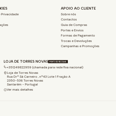
KIES
APOIO AO CLIENTE
 Privacidade
Sobre nós
Contactos
ações
Guia de Compras
Portes e Envios
Formas de Pagamento
Trocas e Devoluções
Campanhas e Promoções
LOJA DE TORRES NOVAS
PONTO DE RECOLHA
+351249822959 (chamada para rede fixa nacional)
Loja de Torres Novas
Rua Drº Sá Carneiro , nº43 Lote 1 Fração A
2350-536 Torres Novas
Santarém - Portugal
Ver mais detalhes