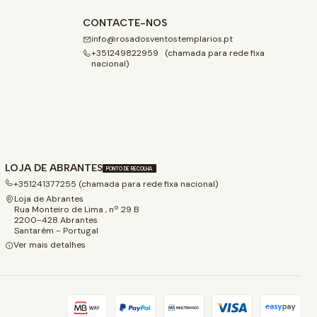
CONTACTE-NOS
info@rosadosventostemplarios.pt
+351249822959 (chamada para rede fixa
nacional)
LOJA DE ABRANTES
PONTO DE RECOLHA
+351241377255 (chamada para rede fixa nacional)
Loja de Abrantes
Rua Monteiro de Lima , nº 29 B
2200-428 Abrantes
Santarém - Portugal
Ver mais detalhes