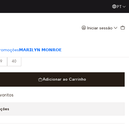
PT
Já conhece os nossos Diretos? Todas as Segundas / Quart
atafoma Free Fuzzy Preto -
Iniciar sessão
romoções
𝗠𝗔𝗥𝗜𝗟𝗬𝗡 𝗠𝗢𝗡𝗥𝗢𝗘
9
40
Adicionar ao Carrinho
avoritos
ações