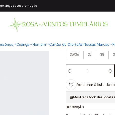
 de artigos sem promoção
|
Chinelo Plata
Melissa
COR2
Bege
essórios
Criança
Homem
Cartão de Oferta
As Nossas Marcas
P
TAMANHO
35/36
37
38
3
Quantidade
Adicionar à lista de f
Mostrar stock das localiz
DESCRIÇÃO