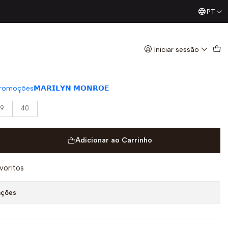
PT
Já conhece os nossos Diretos? Todas as Segundas / Quart
forma Pump Platform Bege -
Iniciar sessão
romoções
𝗠𝗔𝗥𝗜𝗟𝗬𝗡 𝗠𝗢𝗡𝗥𝗢𝗘
9
40
Adicionar ao Carrinho
avoritos
ações