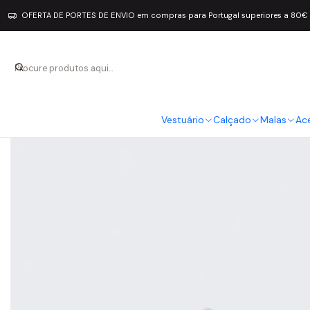
OFERTA DE PORTES DE ENVIO em compras para Portugal superiores a 80€
Vestuário
Calçado
Malas
Ac