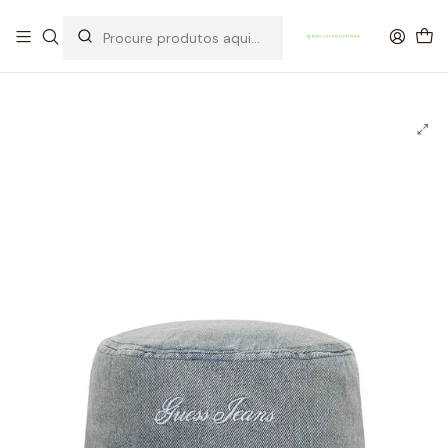
OFERTA DE PORTES DE ENVIO em compras para Portugal superiores a
80€ de artigos sem promoção