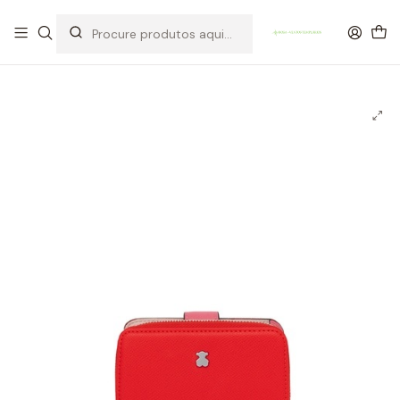
OFERTA DE PORTES DE ENVIO em compras para Portugal superiores a
80€ de artigos sem promoção