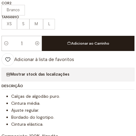
COR2
Branco
TAMANHO
XS
S
M
L
Adicionar ao Carrinho
Quantidade
Adicionar à lista de favoritos
Mostrar stock das localizações
DESCRIÇÃO
Calças de algodão puro.
Cintura média.
Ajuste regular.
Bordado do logotipo.
Cintura elástica.
Composição: 100% Algodão