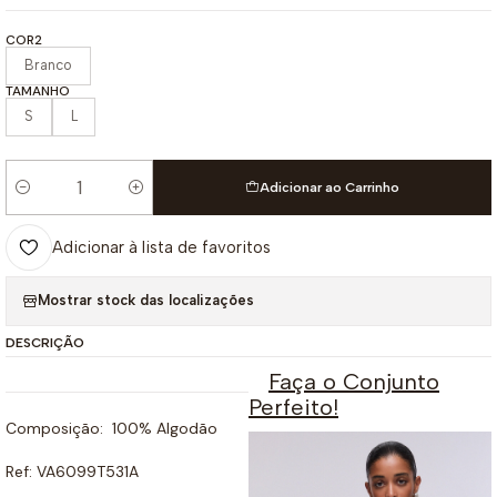
COR2
Branco
TAMANHO
S
L
Adicionar ao Carrinho
Quantidade
Adicionar à lista de favoritos
Mostrar stock das localizações
DESCRIÇÃO
Faça o Conjunto
Perfeito!
Composição: 100% Algodão
Ref: VA6099T531A