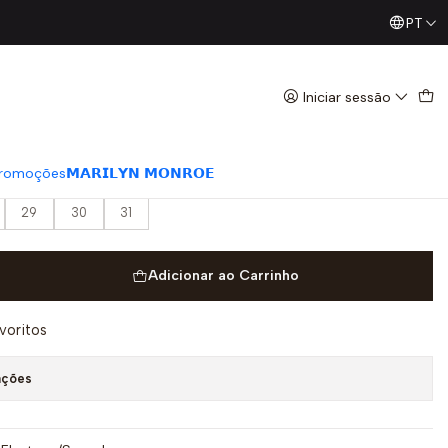
PT
Já conhece os nossos Diretos? Todas as Segundas / Quart
eg com Costuras Ganga- Guess
Iniciar sessão
romoções
𝗠𝗔𝗥𝗜𝗟𝗬𝗡 𝗠𝗢𝗡𝗥𝗢𝗘
29
30
31
Adicionar ao Carrinho
avoritos
ações