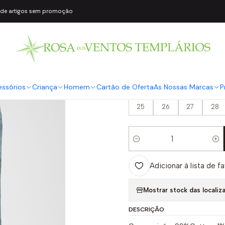
 de artigos sem promoção
|
Calças Wide L
Jeans
COR2
Ganga
essórios
Criança
Homem
Cartão de Oferta
As Nossas Marcas
P
TAMANHO
25
26
27
28
Quantidade
Adicionar à lista de f
Mostrar stock das localiz
DESCRIÇÃO