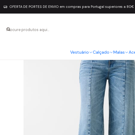
OFERTA DE PORTES DE ENVIO em compras para Portugal superiores a 80€
Vestuário
Calçado
Malas
Ac