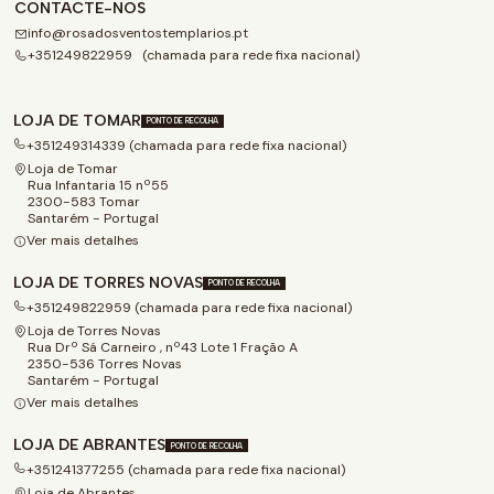
CONTACTE-NOS
info@rosadosventostemplarios.pt
+351249822959 (chamada para rede fixa nacional)
LOJA DE TOMAR
PONTO DE RECOLHA
+351249314339 (chamada para rede fixa nacional)
Loja de Tomar
Rua Infantaria 15 nº55
2300-583 Tomar
Santarém - Portugal
Ver mais detalhes
LOJA DE TORRES NOVAS
PONTO DE RECOLHA
+351249822959 (chamada para rede fixa nacional)
Loja de Torres Novas
Rua Drº Sá Carneiro , nº43 Lote 1 Fração A
2350-536 Torres Novas
Santarém - Portugal
Ver mais detalhes
LOJA DE ABRANTES
PONTO DE RECOLHA
+351241377255 (chamada para rede fixa nacional)
Loja de Abrantes