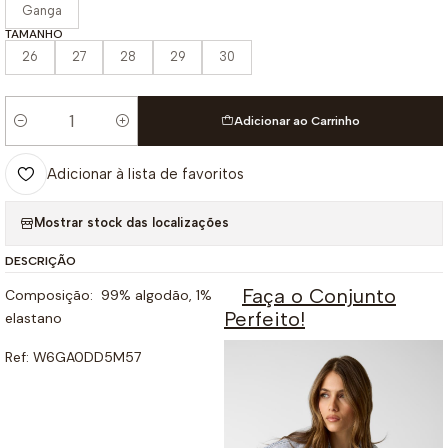
Ganga
TAMANHO
26
27
28
29
30
Adicionar ao Carrinho
Quantidade
Adicionar à lista de favoritos
Mostrar stock das localizações
DESCRIÇÃO
Faça o Conjunto
Composição: 99% algodão, 1%
Perfeito!
elastano
Ref: W6GA0DD5M57