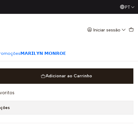
PT
Já conhece os nossos Diretos? Todas as Segundas / Quart
gem - SAHOCO
Iniciar sessão
romoções
𝗠𝗔𝗥𝗜𝗟𝗬𝗡 𝗠𝗢𝗡𝗥𝗢𝗘
Adicionar ao Carrinho
avoritos
ações