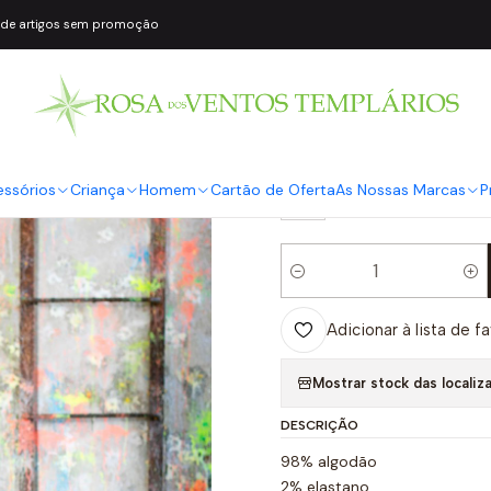
 de artigos sem promoção
|
Calças lavan
COR2
Verde
TAMANHO
essórios
Criança
Homem
Cartão de Oferta
As Nossas Marcas
P
S
Quantidade
Adicionar à lista de f
Mostrar stock das localiz
DESCRIÇÃO
98% algodão
2% elastano