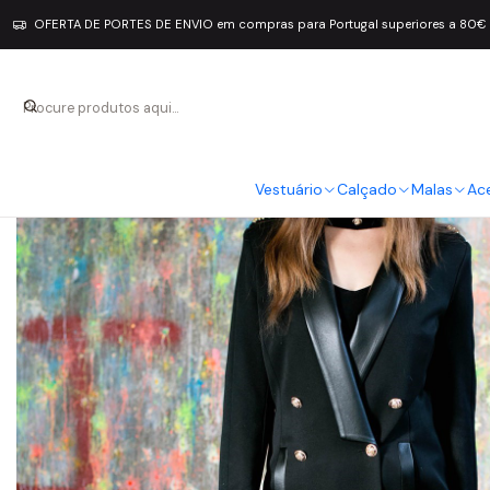
OFERTA DE PORTES DE ENVIO em compras para Portugal superiores a 80€
Vestuário
Calçado
Malas
Ac