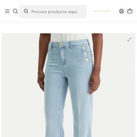
OFERTA DE PORTES DE ENVIO em compras para Portugal superiores a
80€ de artigos sem promoção