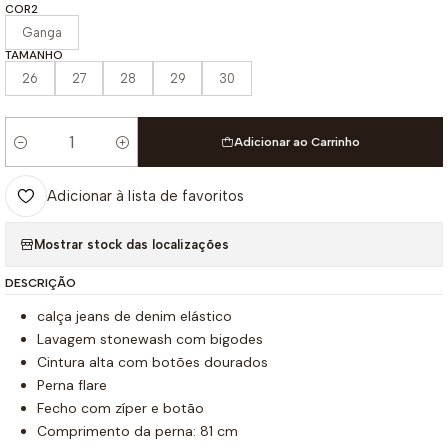
COR2
Ganga
TAMANHO
26
27
28
29
30
Adicionar ao Carrinho
Quantidade
Adicionar à lista de favoritos
Mostrar stock das localizações
DESCRIÇÃO
calça jeans de denim elástico
Lavagem stonewash com bigodes
Cintura alta com botões dourados
Perna flare
Fecho com zíper e botão
Comprimento da perna: 81 cm