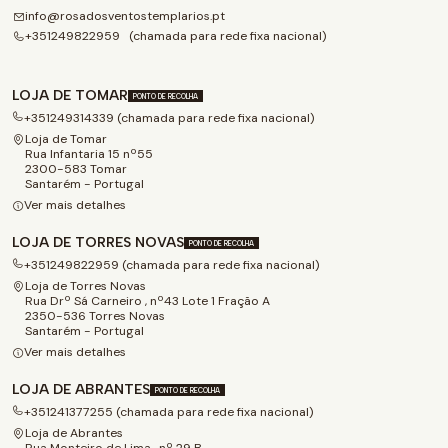
info@rosadosventostemplarios.pt
+351249822959 (chamada para rede fixa nacional)
LOJA DE TOMAR
PONTO DE RECOLHA
+351249314339 (chamada para rede fixa nacional)
Loja de Tomar
Rua Infantaria 15 nº55
2300-583 Tomar
Santarém - Portugal
Ver mais detalhes
LOJA DE TORRES NOVAS
PONTO DE RECOLHA
+351249822959 (chamada para rede fixa nacional)
Loja de Torres Novas
Rua Drº Sá Carneiro , nº43 Lote 1 Fração A
2350-536 Torres Novas
Santarém - Portugal
Ver mais detalhes
LOJA DE ABRANTES
PONTO DE RECOLHA
+351241377255 (chamada para rede fixa nacional)
Loja de Abrantes
Rua Monteiro de Lima , nº 29 B