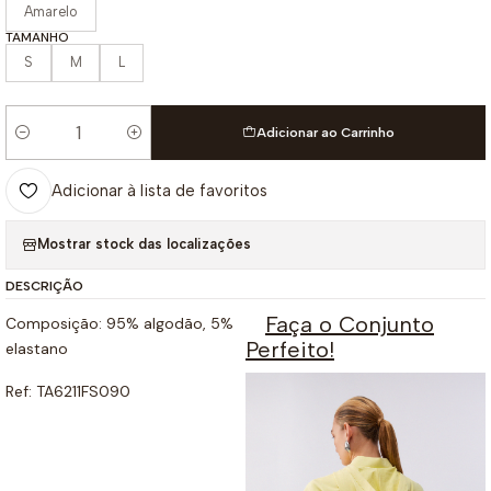
Amarelo
TAMANHO
S
M
L
Adicionar ao Carrinho
Quantidade
Adicionar à lista de favoritos
Mostrar stock das localizações
DESCRIÇÃO
Faça o Conjunto
Composição: 95% algodão, 5%
Perfeito!
elastano
Ref: TA6211FS090