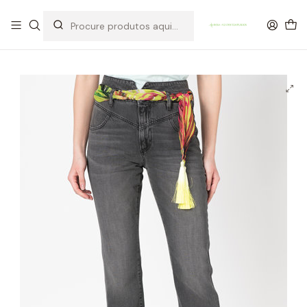
OFERTA DE PORTES DE ENVIO em compras para Portugal superiores a
80€ de artigos sem promoção