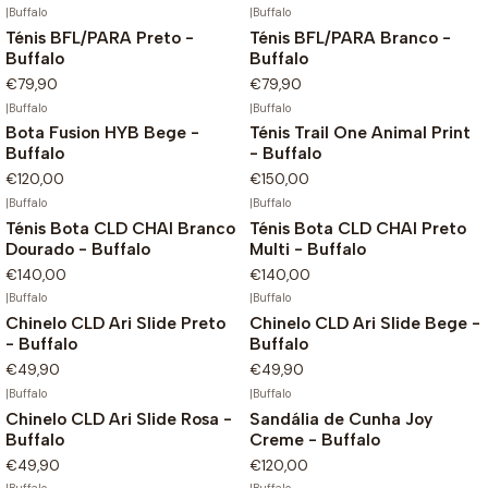
|
Buffalo
|
Buffalo
Ténis BFL/PARA Preto -
Ténis BFL/PARA Branco -
Buffalo
Buffalo
€79,90
€79,90
|
Buffalo
|
Buffalo
Bota Fusion HYB Bege -
Ténis Trail One Animal Print
Buffalo
- Buffalo
€120,00
€150,00
|
Buffalo
|
Buffalo
Ténis Bota CLD CHAI Branco
Ténis Bota CLD CHAI Preto
Dourado - Buffalo
Multi - Buffalo
€140,00
€140,00
|
Buffalo
|
Buffalo
Chinelo CLD Ari Slide Preto
Chinelo CLD Ari Slide Bege -
- Buffalo
Buffalo
€49,90
€49,90
|
Buffalo
|
Buffalo
Chinelo CLD Ari Slide Rosa -
Sandália de Cunha Joy
Buffalo
Creme - Buffalo
€49,90
€120,00