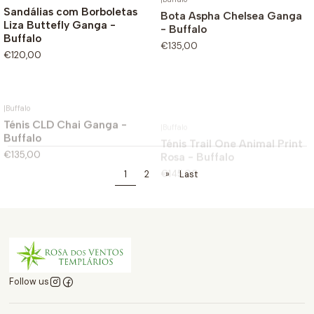
Sandálias com Borboletas
Bota Aspha Chelsea Ganga
Liza Buttefly Ganga -
- Buffalo
Buffalo
€135,00
€120,00
|
Buffalo
|
Buffalo
Ténis CLD Chai Ganga -
Ténis Trail One Animal Print
Buffalo
Rosa - Buffalo
€135,00
€145,00
1
2
»
Last
Follow us