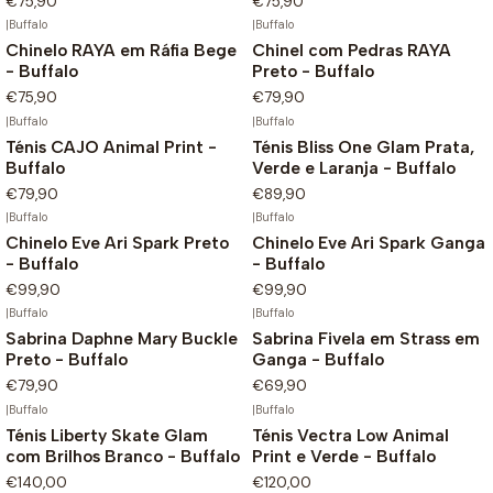
€75,90
€75,90
|
Buffalo
|
Buffalo
Chinelo RAYA em Ráfia Bege
Chinel com Pedras RAYA
- Buffalo
Preto - Buffalo
€75,90
€79,90
|
Buffalo
|
Buffalo
Ténis CAJO Animal Print -
Ténis Bliss One Glam Prata,
Buffalo
Verde e Laranja - Buffalo
€79,90
€89,90
|
Buffalo
|
Buffalo
Chinelo Eve Ari Spark Preto
Chinelo Eve Ari Spark Ganga
- Buffalo
- Buffalo
€99,90
€99,90
|
Buffalo
|
Buffalo
Sabrina Daphne Mary Buckle
Sabrina Fivela em Strass em
Preto - Buffalo
Ganga - Buffalo
€79,90
€69,90
|
Buffalo
|
Buffalo
Ténis Liberty Skate Glam
Ténis Vectra Low Animal
com Brilhos Branco - Buffalo
Print e Verde - Buffalo
€140,00
€120,00