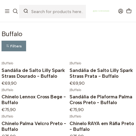
OFERTA DE PORTES DE ENVIO em compras para Portugal superiores a
80€ de artigos sem promoção
Buffalo
Filters
|
Buffalo
|
Buffalo
Sandália de Salto Lilly Spark
Sandália de Salto Lilly Spark
Strass Dourado - Buffalo
Strass Prata - Buffalo
€69,90
€69,90
|
Buffalo
|
Buffalo
Chinelo Lennox Cross Bege -
Sandália de Plaforma Palma
Buffalo
Cross Preto - Buffalo
€75,90
€75,90
|
Buffalo
|
Buffalo
Chinelo Palma Velcro Preto -
Chinelo RAYA em Ráfia Preto
Buffalo
- Buffalo