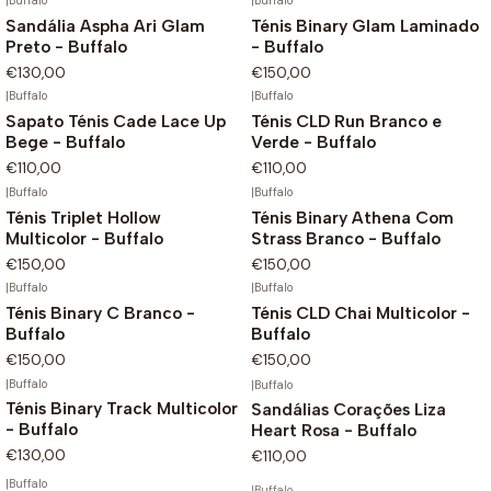
|
Buffalo
|
Buffalo
Sandália Aspha Ari Glam
Ténis Binary Glam Laminado
Preto - Buffalo
- Buffalo
€130,00
€150,00
|
Buffalo
|
Buffalo
Sapato Ténis Cade Lace Up
Ténis CLD Run Branco e
Bege - Buffalo
Verde - Buffalo
€110,00
€110,00
|
Buffalo
|
Buffalo
Ténis Triplet Hollow
Ténis Binary Athena Com
Multicolor - Buffalo
Strass Branco - Buffalo
€150,00
€150,00
|
Buffalo
|
Buffalo
Ténis Binary C Branco -
Ténis CLD Chai Multicolor -
Buffalo
Buffalo
€150,00
€150,00
|
Buffalo
|
Buffalo
Ténis Binary Track Multicolor
Sandálias Corações Liza
- Buffalo
Heart Rosa - Buffalo
€130,00
€110,00
|
Buffalo
|
Buffalo