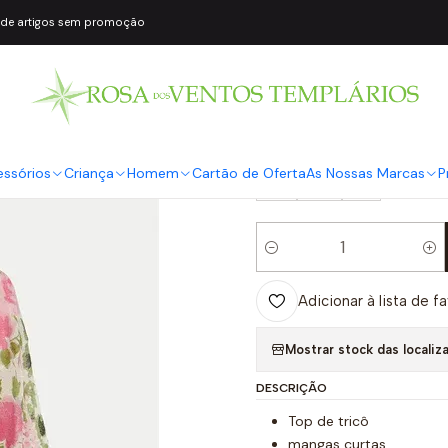
 de artigos sem promoção
|
Blusa Manga Cu
COR2
Rosa
TAMANHO
essórios
Criança
Homem
Cartão de Oferta
As Nossas Marcas
P
S
M
L
Quantidade
Adicionar à lista de f
Mostrar stock das localiz
DESCRIÇÃO
Top de tricô
mangas curtas