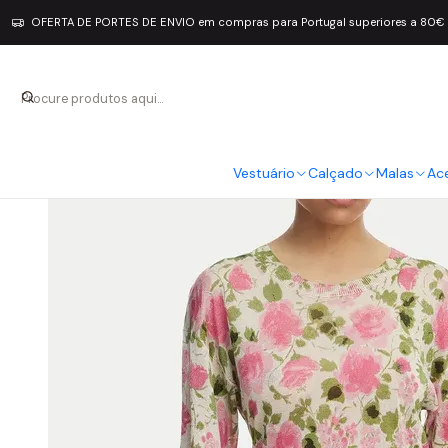
OFERTA DE PORTES DE ENVIO em compras para Portugal superiores a 80€
Vestuário
Calçado
Malas
Ac