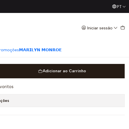
PT
Já conhece os nossos Diretos? Todas as Segundas / Quart
rta em Malha Floral - LIU JO
Iniciar sessão
romoções
𝗠𝗔𝗥𝗜𝗟𝗬𝗡 𝗠𝗢𝗡𝗥𝗢𝗘
Adicionar ao Carrinho
avoritos
ações