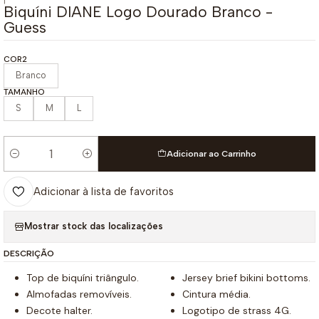
|
Biquíni DIANE Logo Dourado Branco -
Guess
COR2
Branco
TAMANHO
S
M
L
Adicionar ao Carrinho
Quantidade
Adicionar à lista de favoritos
Mostrar stock das localizações
DESCRIÇÃO
Top de biquíni triângulo.
Jersey brief bikini bottoms.
Almofadas removíveis.
Cintura média.
Decote halter.
Logotipo de strass 4G.