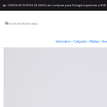
OFERTA DE PORTES DE ENVIO em compras para Portugal superiores a 80€
Vestuário
Calçado
Malas
Ac