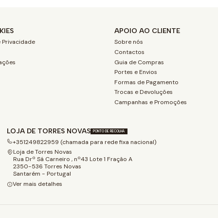
KIES
APOIO AO CLIENTE
 Privacidade
Sobre nós
Contactos
ações
Guia de Compras
Portes e Envios
Formas de Pagamento
Trocas e Devoluções
Campanhas e Promoções
LOJA DE TORRES NOVAS
PONTO DE RECOLHA
+351249822959 (chamada para rede fixa nacional)
Loja de Torres Novas
Rua Drº Sá Carneiro , nº43 Lote 1 Fração A
2350-536 Torres Novas
Santarém - Portugal
Ver mais detalhes