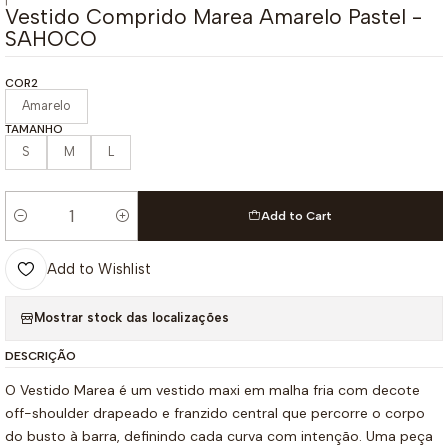
|
Vestido Comprido Marea Amarelo Pastel -
SAHOCO
COR2
Amarelo
TAMANHO
S
M
L
Add to Cart
Quantity
Add to Wishlist
Mostrar stock das localizações
DESCRIÇÃO
O Vestido Marea é um vestido maxi em malha fria com decote
off-shoulder drapeado e franzido central que percorre o corpo
do busto à barra, definindo cada curva com intenção. Uma peça