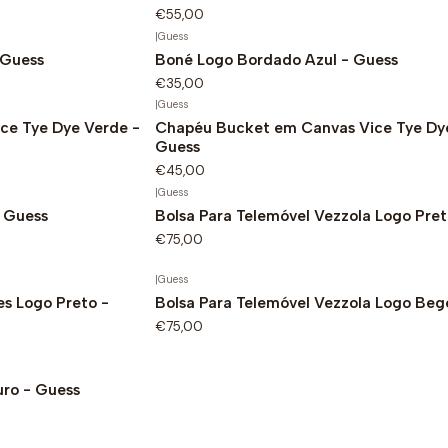
€55,00
|
Guess
 Guess
Boné Logo Bordado Azul - Guess
€35,00
|
Guess
ce Tye Dye Verde -
Chapéu Bucket em Canvas Vice Tye Dye
Guess
€45,00
|
Guess
- Guess
Bolsa Para Telemóvel Vezzola Logo Pret
€75,00
|
Guess
es Logo Preto -
Bolsa Para Telemóvel Vezzola Logo Beg
€75,00
uro - Guess