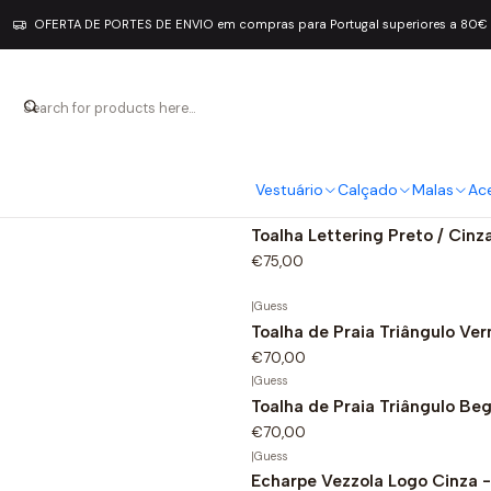
OFERTA DE PORTES DE ENVIO em compras para Portugal superiores a 80€
Acessórios Homem
|
Josh V
Gravata DANIA Verde - Josh 
-30%
€20,99
€29,99
Vestuário
Calçado
Malas
Ac
|
Guess
Toalha Lettering Preto / Cinz
€75,00
|
Guess
Toalha de Praia Triângulo Ve
€70,00
|
Guess
Toalha de Praia Triângulo Be
€70,00
|
Guess
Echarpe Vezzola Logo Cinza 