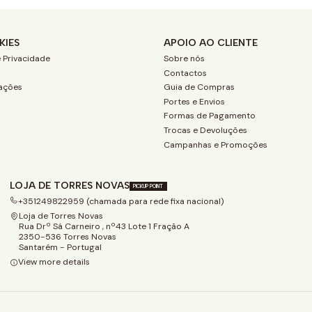
KIES
APOIO AO CLIENTE
 Privacidade
Sobre nós
Contactos
ações
Guia de Compras
Portes e Envios
Formas de Pagamento
Trocas e Devoluções
Campanhas e Promoções
LOJA DE TORRES NOVAS
PICKUP POINT
+351249822959 (chamada para rede fixa nacional)
Loja de Torres Novas
Rua Drº Sá Carneiro , nº43 Lote 1 Fração A
2350-536 Torres Novas
Santarém - Portugal
View more details