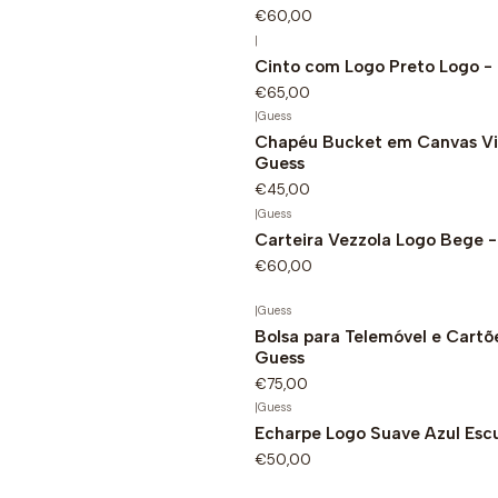
€60,00
|
Cinto com Logo Preto Logo -
€65,00
|
Guess
Chapéu Bucket em Canvas Vi
Guess
€45,00
|
Guess
Carteira Vezzola Logo Bege 
€60,00
|
Guess
Bolsa para Telemóvel e Cartõ
Guess
€75,00
|
Guess
Echarpe Logo Suave Azul Esc
€50,00