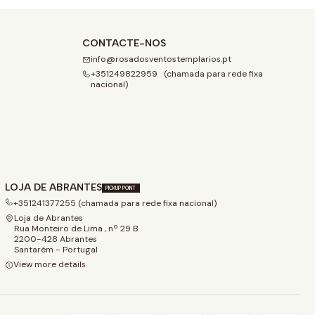
CONTACTE-NOS
info@rosadosventostemplarios.pt
+351249822959 (chamada para rede fixa
nacional)
LOJA DE ABRANTES
PICKUP POINT
+351241377255 (chamada para rede fixa nacional)
Loja de Abrantes
Rua Monteiro de Lima , nº 29 B
2200-428 Abrantes
Santarém - Portugal
View more details