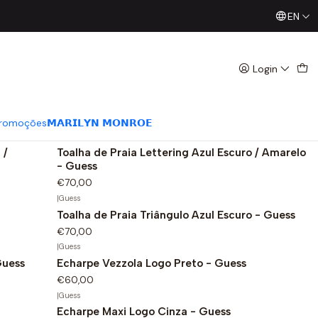
EN
Já conhece os nossos Diretos? Todas as Segundas / Quart
Login
|
Guess
Toalha de Praia Triângulo Vermelho - Guess
€70,00
romoções
𝗠𝗔𝗥𝗜𝗟𝗬𝗡 𝗠𝗢𝗡𝗥𝗢𝗘
|
Guess
 /
Toalha de Praia Lettering Azul Escuro / Amarelo
- Guess
€70,00
|
Guess
Toalha de Praia Triângulo Azul Escuro - Guess
€70,00
|
Guess
Guess
Echarpe Vezzola Logo Preto - Guess
€60,00
|
Guess
Echarpe Maxi Logo Cinza - Guess