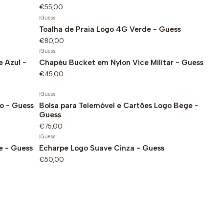
€55,00
|
Guess
Toalha de Praia Logo 4G Verde - Guess
€80,00
|
Guess
 Azul -
Chapéu Bucket em Nylon Vice Militar - Guess
€45,00
|
Guess
o - Guess
Bolsa para Telemóvel e Cartões Logo Bege -
Guess
€75,00
|
Guess
e - Guess
Echarpe Logo Suave Cinza - Guess
€50,00