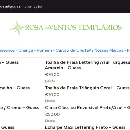
 de artigos sem promoção
|
Guess
Não Disponível
V
Toalha de Praia Triângulo Azul - Guess
€70,00
essórios
Criança
Homem
Cartão de Oferta
As Nossas Marcas
P
|
Guess
a - Guess
Toalha de Praia Lettering Azul Turquesa
Amarelo - Guess
€70,00
|
Guess
rmelho - Guess
Toalha de Praia Triângulo Coral - Guess
€70,00
|
Guess
ge / Creme - Guess
Cinto Clássico Reversível Preto/Azul - 
€50,00
|
Guess
- Guess
Echarpe Maxi Lettering Preto - Guess