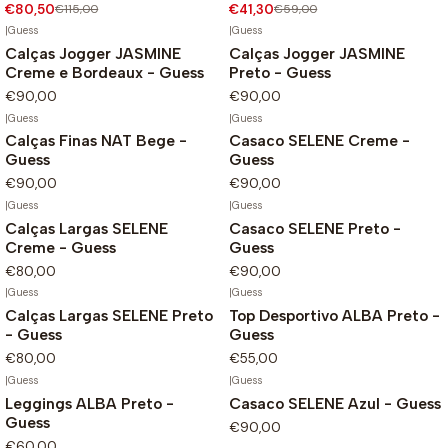
€80,50
€115,00
€41,30
€59,00
|
Guess
|
Guess
Calças Jogger JASMINE
Calças Jogger JASMINE
Creme e Bordeaux - Guess
Preto - Guess
€90,00
€90,00
|
Guess
|
Guess
Calças Finas NAT Bege -
Casaco SELENE Creme -
Guess
Guess
€90,00
€90,00
|
Guess
|
Guess
Calças Largas SELENE
Casaco SELENE Preto -
Creme - Guess
Guess
€80,00
€90,00
|
Guess
|
Guess
Calças Largas SELENE Preto
Top Desportivo ALBA Preto -
- Guess
Guess
€80,00
€55,00
|
Guess
|
Guess
Leggings ALBA Preto -
Casaco SELENE Azul - Guess
Guess
€90,00
€60,00