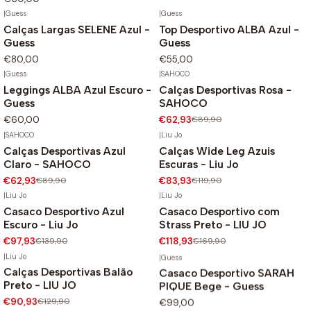
|
Guess
|
Guess
Calças Largas SELENE Azul -
Top Desportivo ALBA Azul -
Guess
Guess
€80,00
€55,00
|
Guess
|
SAHOCO
Leggings ALBA Azul Escuro -
Calças Desportivas Rosa -
-30%
Guess
SAHOCO
€60,00
€62,93
€89,90
|
SAHOCO
|
Liu Jo
Calças Desportivas Azul
Calças Wide Leg Azuis
-30%
-30%
Claro - SAHOCO
Escuras - Liu Jo
€62,93
€89,90
€83,93
€119,90
|
Liu Jo
|
Liu Jo
Casaco Desportivo Azul
Casaco Desportivo com
-30%
-30%
Escuro - Liu Jo
Strass Preto - LIU JO
€97,93
€139,90
€118,93
€169,90
|
Liu Jo
|
Guess
Não Disponível
Calças Desportivas Balão
Casaco Desportivo SARAH
-30%
Preto - LIU JO
PIQUE Bege - Guess
€90,93
€129,90
€99,00