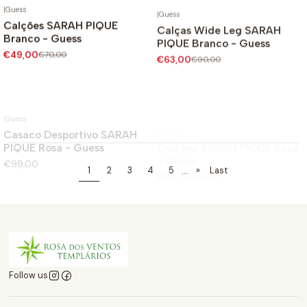
|
Guess
|
Guess
Calções SARAH PIQUE
Calças Wide Leg SARAH
-30%
-30%
Branco - Guess
PIQUE Branco - Guess
€49,00
€70,00
€63,00
€90,00
|
Guess
|
Guess
Não Disponível
Casaco Desportivo SARAH
Calções SARAH PIQUE Rosa
-30%
PIQUE Rosa - Guess
- Guess
€99,00
€49,00
€70,00
...
1
2
3
4
5
»
Last
Follow us