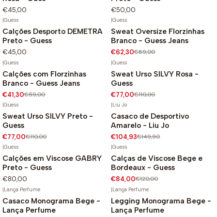
€45,00
€50,00
|
Guess
|
Guess
Calções Desporto DEMETRA
Sweat Oversize Florzinhas
-30%
Preto - Guess
Branco - Guess Jeans
€45,00
€62,30
€89,00
|
Guess
|
Guess
Calções com Florzinhas
Sweat Urso SILVY Rosa -
-30%
-30%
Branco - Guess Jeans
Guess
€41,30
€59,00
€77,00
€110,00
|
Guess
|
Liu Jo
Sweat Urso SILVY Preto -
Casaco de Desportivo
-30%
-30%
Guess
Amarelo - Liu Jo
€77,00
€110,00
€104,93
€149,90
|
Guess
|
Guess
Calções em Viscose GABRY
Calças de Viscose Bege e
-30%
Preto - Guess
Bordeaux - Guess
€80,00
€84,00
€120,00
|
Lança Perfume
|
Lança Perfume
Casaco Monograma Bege -
Legging Monograma Bege -
-30%
-30%
Lança Perfume
Lança Perfume