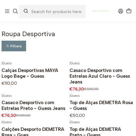
OFERTA DE PORTES DE ENVIO em compras para Portugal superiores a
80€ de artigos sem promoção
Roupa Desportiva
Filters
|
Guess
|
Guess
Calças Desportivas MAYA
Casaco Desportivo com
-30%
Logo Bege - Guess
Estrelas Azul Claro - Guess
Jeans
€110,00
€76,30
€109,00
|
Guess
|
Guess
Casaco Desportivo com
Top de Alças DEMETRA Rosa
-30%
Estrelas Preto - Guess Jeans
- Guess
€76,30
€109,00
€50,00
|
Guess
|
Guess
Calções Desporto DEMETRA
Top de Alças DEMETRA
Rosa - Gues
Preto - Guess