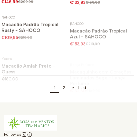
€146,99
€209,99
€132,93
€189,90
|
SAHOCO
|
SAHOCO
Macacão Padrão Tropical
Macacão Padrão Tropical
-50%
-30%
Rusty - SAHOCO
Azul - SAHOCO
€109,95
€219,90
€153,93
€219,90
|
Guess
|
Lança Perfume
Macacão Amiah Preto -
Macaquinho com Corações
-30%
Guess
Laminados Bege - Lança
Perfume
€180,00
€132,30
€189,00
1
2
»
Last
Follow us