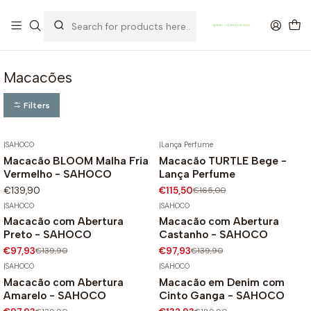
OFERTA DE PORTES DE ENVIO em compras para Portugal superiores a
80€ de artigos sem promoção
Macacões
Filters
|
SAHOCO
|
Lança Perfume
Macacão BLOOM Malha Fria
Macacão TURTLE Bege -
-30%
Vermelho - SAHOCO
Lança Perfume
€139,90
€115,50
€165,00
|
SAHOCO
|
SAHOCO
Macacão com Abertura
Macacão com Abertura
-30%
-30%
Preto - SAHOCO
Castanho - SAHOCO
€97,93
€139,90
€97,93
€139,90
|
SAHOCO
|
SAHOCO
Macacão com Abertura
Macacão em Denim com
-30%
-30%
Amarelo - SAHOCO
Cinto Ganga - SAHOCO