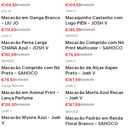
€104,93
€149,90
€104,93
€149,90
|
Liu Jo
|
Josh V
Macacão em Ganga Branco
Macaquinho Castanho com
-30%
-30%
- LIU JO
Logo PIEN - JOSH V
€174,93
€249,90
€146,99
€209,99
|
Josh V
|
SAHOCO
Macacão Perna Larga
Macacão Comprido com Nó
-30%
-30%
CHANA Azul - JOSH V
Print Multicolor - SAHOCO
€153,99
€219,99
€76,93
€109,90
|
SAHOCO
|
Josh V
Macacão Comprido com Nó
Macacão de Alças Aspen
-30%
-30%
Preto - SAHOCO
Preto - Josh V
€76,93
€109,90
€167,99
€239,99
|
Lança Perfume
|
Josh V
Macacão em Animal Print -
Macacão Morris Azul Riscas
-30%
-30%
Lança Perfume
- Josh V
€139,30
€199,00
€167,99
€239,99
|
Josh V
|
SAHOCO
Macacão Wynne Azul - Josh
Macacão Padrão em Renda
-30%
-30%
V
Floral Branco - SAHOCO