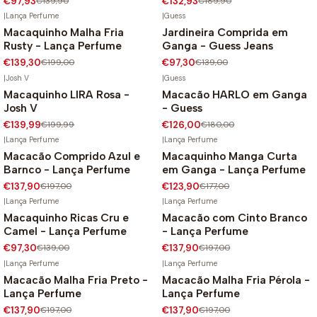
€97,93
€139,90
€132,93
€189,90
|
Lança Perfume
|
Guess
Macaquinho Malha Fria
Jardineira Comprida em
-30%
-30%
Rusty - Lança Perfume
Ganga - Guess Jeans
€139,30
€199,00
€97,30
€139,00
|
Josh V
|
Guess
Macaquinho LIRA Rosa -
Macacão HARLO em Ganga
-30%
-30%
Josh V
- Guess
€139,99
€199,99
€126,00
€180,00
|
Lança Perfume
|
Lança Perfume
Macacão Comprido Azul e
Macaquinho Manga Curta
-30%
-30%
Barnco - Lança Perfume
em Ganga - Lança Perfume
€137,90
€197,00
€123,90
€177,00
|
Lança Perfume
|
Lança Perfume
Macaquinho Ricas Cru e
Macacão com Cinto Branco
-30%
-30%
Camel - Lança Perfume
- Lança Perfume
€97,30
€139,00
€137,90
€197,00
|
Lança Perfume
|
Lança Perfume
Macacão Malha Fria Preto -
Macacão Malha Fria Pérola -
-30%
-30%
Lança Perfume
Lança Perfume
€137,90
€197,00
€137,90
€197,00