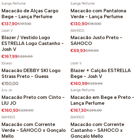
|
Lança Perfume
|
Lança Perfume
Macacão de Alças Cargo
Macacão com Pantalona
-30%
-30%
Bege - Lança Perfume
Verde - Lança Perfume
€137,90
€197,00
€130,90
€187,00
|
Josh V
|
SAHOCO
Blazer / Vestido Logo
Macacão Justo Preto -
-30%
-30%
ESTRELLA Logo Castanho -
SAHOCO
Josh V
€69,93
€99,90
€167,99
€239,99
|
Guess
|
Josh V
Macacão DEBBY SKI Logo
Blazer + Calção ESTRELLA
-30%
Strass Preto - Guess
Bege - Josh V
€150,00
€160,99
€229,99
|
Liu Jo
|
Lança Perfume
Macacão Preto com Cinto -
Macacão em Bege e Preto -
-30%
-30%
LIU JO
Lança Perfume
€160,93
€229,90
€167,30
€239,00
|
SAHOCO
|
SAHOCO
Macacão com Corrente
Macacão com Corrente
-30%
-30%
Verde - SAHOCO x Gonçalo
Castanho - SAHOCO x
Mello
Gonçalo Mello