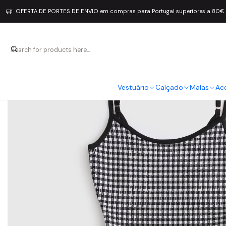
OFERTA DE PORTES DE ENVIO em compras para Portugal superiores a 80€
Vestuário
Calçado
Malas
Ac