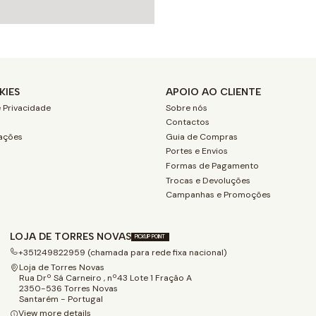
KIES
APOIO AO CLIENTE
 Privacidade
Sobre nós
Contactos
ações
Guia de Compras
Portes e Envios
Formas de Pagamento
Trocas e Devoluções
Campanhas e Promoções
LOJA DE TORRES NOVAS
PICKUP POINT
+351249822959 (chamada para rede fixa nacional)
Loja de Torres Novas
Rua Drº Sá Carneiro , nº43 Lote 1 Fração A
2350-536 Torres Novas
Santarém - Portugal
View more details