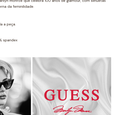
rilyn Monroe que celebra 100 anos de glamour, com silhuetas
rna da feminilidade.
a a peça.
% spandex