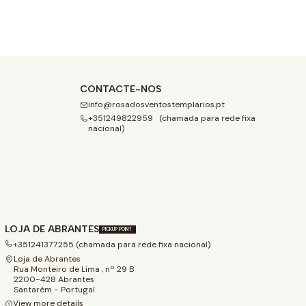
CONTACTE-NOS
info@rosadosventostemplarios.pt
+351249822959 (chamada para rede fixa
nacional)
LOJA DE ABRANTES
PICKUP POINT
+351241377255 (chamada para rede fixa nacional)
Loja de Abrantes
Rua Monteiro de Lima , nº 29 B
2200-428 Abrantes
Santarém - Portugal
View more details