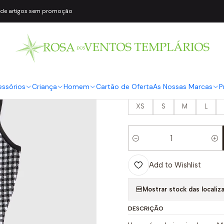
 de artigos sem promoção
|
Vestido de Alças
Preto - Guess
COR2
Preto
essórios
Criança
Homem
Cartão de Oferta
As Nossas Marcas
P
TAMANHO
XS
S
M
L
Quantity
Add to Wishlist
Mostrar stock das localiz
DESCRIÇÃO