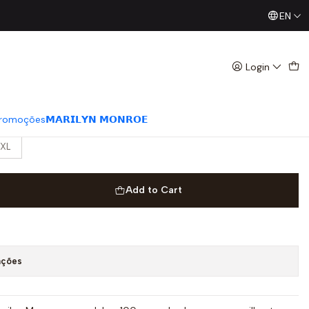
EN
Já conhece os nossos Diretos? Todas as Segundas / Quart
 𝗠𝗔𝗥𝗜𝗟𝗬𝗡 𝗠𝗢𝗡𝗥𝗢𝗘 Vichy
Login
romoções
𝗠𝗔𝗥𝗜𝗟𝗬𝗡 𝗠𝗢𝗡𝗥𝗢𝗘
XL
Add to Cart
ações