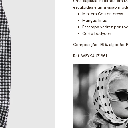
Uma cápsula inspirada em Ma
esculpidas e uma visão mode
Mini em Cotton dress.
Mangas finas.
Estampa xadrez por tod
Corte bodycon.
Composição: 99% algodão 1
Ref: W6YKAUZ1661