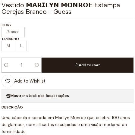
|
Vestido 𝗠𝗔𝗥𝗜𝗟𝗬𝗡 𝗠𝗢𝗡𝗥𝗢𝗘 Estampa
Cerejas Branco - Guess
COR2
Branco
TAMANHO
M
L
Add to Cart
Quantity
Add to Wishlist
Mostrar stock das localizações
DESCRIÇÃO
Uma cápsula inspirada em Marilyn Monroe que celebra 100 anos
de glamour, com silhuetas esculpidas e uma visão moderna da
feminilidade.