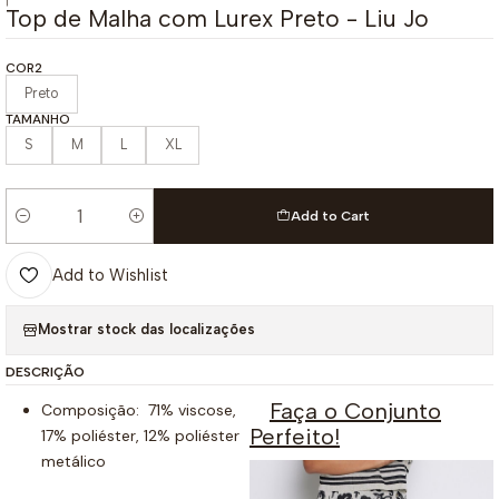
|
Top de Malha com Lurex Preto - Liu Jo
COR2
Preto
TAMANHO
S
M
L
XL
Add to Cart
Quantity
Add to Wishlist
Mostrar stock das localizações
DESCRIÇÃO
Faça o Conjunto
Composição: 71% viscose,
Perfeito!
17% poliéster, 12% poliéster
metálico