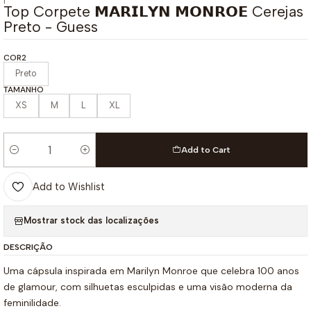
|
Top Corpete 𝗠𝗔𝗥𝗜𝗟𝗬𝗡 𝗠𝗢𝗡𝗥𝗢𝗘 Cerejas
Preto - Guess
COR2
Preto
TAMANHO
XS
M
L
XL
Add to Cart
Quantity
Add to Wishlist
Mostrar stock das localizações
DESCRIÇÃO
Uma cápsula inspirada em Marilyn Monroe que celebra 100 anos
de glamour, com silhuetas esculpidas e uma visão moderna da
feminilidade.