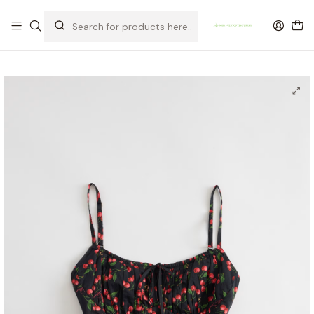
OFERTA DE PORTES DE ENVIO em compras para Portugal superiores a
80€ de artigos sem promoção