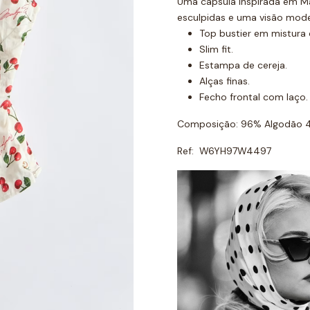
Uma cápsula inspirada em Ma
esculpidas e uma visão mode
Top bustier em mistura 
Slim fit.
Estampa de cereja.
Alças finas.
Fecho frontal com laço.
Composição: 96% Algodão 4
Ref: W6YH97W4497