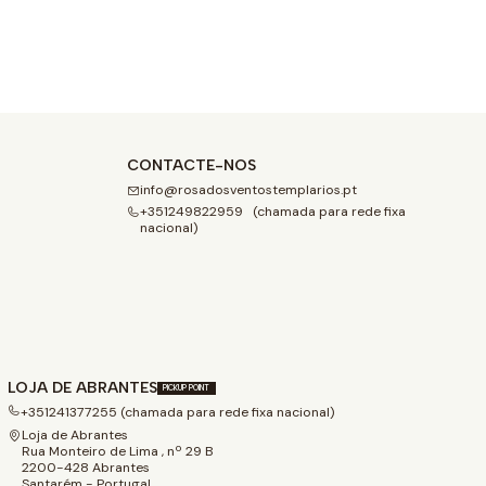
CONTACTE-NOS
info@rosadosventostemplarios.pt
+351249822959 (chamada para rede fixa
nacional)
LOJA DE ABRANTES
PICKUP POINT
+351241377255 (chamada para rede fixa nacional)
Loja de Abrantes
Rua Monteiro de Lima , nº 29 B
2200-428 Abrantes
Santarém - Portugal