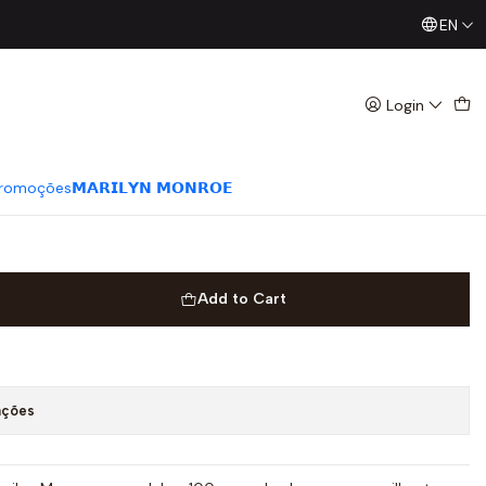
EN
Já conhece os nossos Diretos? Todas as Segundas / Quart
𝗥𝗜𝗟𝗬𝗡 𝗠𝗢𝗡𝗥𝗢𝗘 Cerejas
s
Login
romoções
𝗠𝗔𝗥𝗜𝗟𝗬𝗡 𝗠𝗢𝗡𝗥𝗢𝗘
Add to Cart
ações