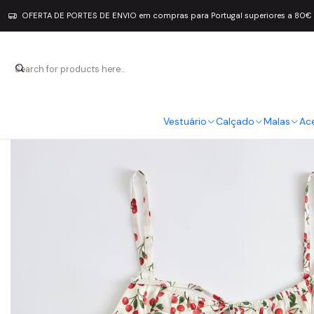
OFERTA DE PORTES DE ENVIO em compras para Portugal superiores a 80€
Vestuário
Calçado
Malas
Ac