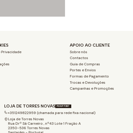
KIES
APOIO AO CLIENTE
 Privacidade
Sobre nós
Contactos
ações
Guia de Compras
Portes e Envios
Formas de Pagamento
Trocas e Devoluções
Campanhas e Promoções
LOJA DE TORRES NOVAS
PICKUP POINT
+351249822959 (chamada para rede fixa nacional)
Loja de Torres Novas
Rua Drº Sá Carneiro , nº43 Lote 1 Fração A
2350-536 Torres Novas
Santarém - Portugal