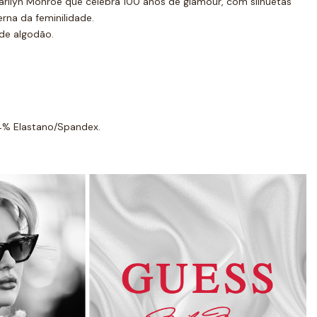
rilyn Monroe que celebra 100 anos de glamour, com silhuetas
rna da feminilidade.
de algodão.
% Elastano/Spandex.