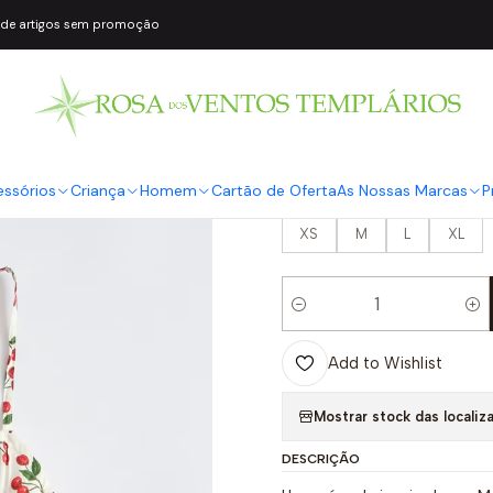
 de artigos sem promoção
|
Top Corpete 𝗠
Branco - Gues
COR2
Branco
essórios
Criança
Homem
Cartão de Oferta
As Nossas Marcas
P
TAMANHO
XS
M
L
XL
Quantity
Add to Wishlist
Mostrar stock das localiz
DESCRIÇÃO