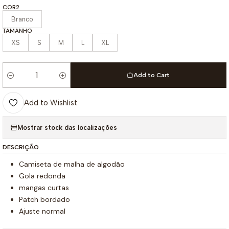
COR2
Branco
TAMANHO
XS
S
M
L
XL
Add to Cart
Quantity
Add to Wishlist
Mostrar stock das localizações
DESCRIÇÃO
Camiseta de malha de algodão
Gola redonda
mangas curtas
Patch bordado
Ajuste normal