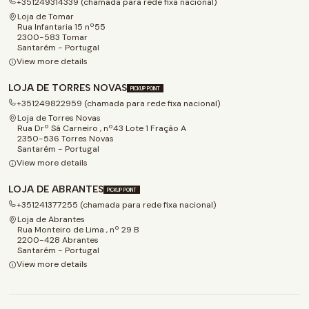
+351249314339 (chamada para rede fixa nacional)
Loja de Tomar
Rua Infantaria 15 nº55
2300-583 Tomar
Santarém - Portugal
View more details
LOJA DE TORRES NOVAS
PICKUP POINT
+351249822959 (chamada para rede fixa nacional)
Loja de Torres Novas
Rua Drº Sá Carneiro , nº43 Lote 1 Fração A
2350-536 Torres Novas
Santarém - Portugal
View more details
LOJA DE ABRANTES
PICKUP POINT
+351241377255 (chamada para rede fixa nacional)
Loja de Abrantes
Rua Monteiro de Lima , nº 29 B
2200-428 Abrantes
Santarém - Portugal
View more details