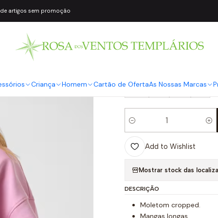
 de artigos sem promoção
|
Sweat Baker R
COR2
Rosa
TAMANHO
essórios
Criança
Homem
Cartão de Oferta
As Nossas Marcas
P
XS
S
M
L
Quantity
Add to Wishlist
Mostrar stock das localiz
DESCRIÇÃO
Moletom cropped.
Mangas longas.