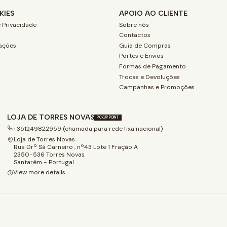
KIES
APOIO AO CLIENTE
 Privacidade
Sobre nós
Contactos
ações
Guia de Compras
Portes e Envios
Formas de Pagamento
Trocas e Devoluções
Campanhas e Promoções
LOJA DE TORRES NOVAS
PICKUP POINT
+351249822959 (chamada para rede fixa nacional)
Loja de Torres Novas
Rua Drº Sá Carneiro , nº43 Lote 1 Fração A
2350-536 Torres Novas
Santarém - Portugal
View more details