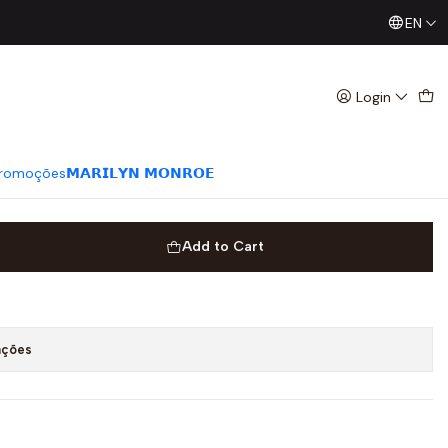
EN
Já conhece os nossos Diretos? Todas as Segundas / Quart
osa - Guess Jeans
Login
romoções
𝗠𝗔𝗥𝗜𝗟𝗬𝗡 𝗠𝗢𝗡𝗥𝗢𝗘
Add to Cart
ações