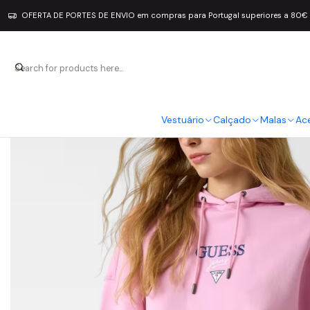
OFERTA DE PORTES DE ENVIO em compras para Portugal superiores a 80€
Vestuário
Calçado
Malas
Ac