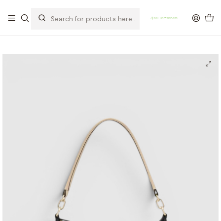
OFERTA DE PORTES DE ENVIO em compras para Portugal superiores a
80€ de artigos sem promoção