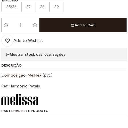
TAMANHO
35/36
37
38
39
Add to Cart
Quantity
Add to Wishlist
Mostrar stock das localizações
DESCRIÇÃO
Composição: MelFlex (pvc)
Ref: Harmonic Petals
PARTILHAR ESTE PRODUTO