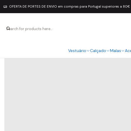
OFERTA DE PORTES DE ENVIO em compras para Portugal superiores a 80€
Vestuário
Calçado
Malas
Ac