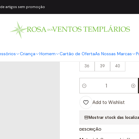
 de artigos sem promoção
|
Chinelo com V
AsPortuguesas
COR2
Bege
essórios
Criança
Homem
Cartão de Oferta
As Nossas Marcas
P
TAMANHO
36
39
40
Quantity
Add to Wishlist
Mostrar stock das localiz
DESCRIÇÃO