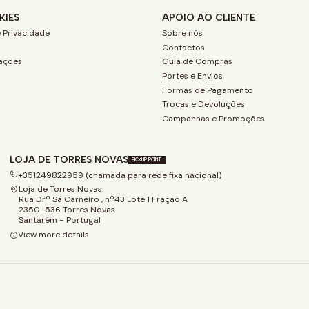
KIES
APOIO AO CLIENTE
 Privacidade
Sobre nós
Contactos
ações
Guia de Compras
Portes e Envios
Formas de Pagamento
Trocas e Devoluções
Campanhas e Promoções
LOJA DE TORRES NOVAS
PICKUP POINT
+351249822959 (chamada para rede fixa nacional)
Loja de Torres Novas
Rua Drº Sá Carneiro , nº43 Lote 1 Fração A
2350-536 Torres Novas
Santarém - Portugal
View more details