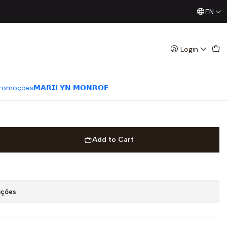
EN
Já conhece os nossos Diretos? Todas as Segundas / Quart
elcro Cleek Creme -
Login
romoções
𝗠𝗔𝗥𝗜𝗟𝗬𝗡 𝗠𝗢𝗡𝗥𝗢𝗘
Add to Cart
ações