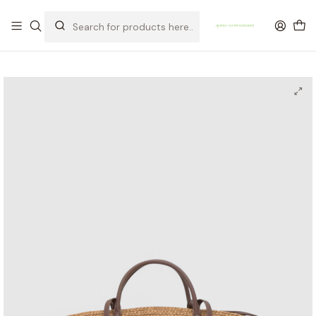
OFERTA DE PORTES DE ENVIO em compras para Portugal superiores a
80€ de artigos sem promoção