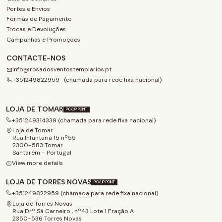
Portes e Envios
Formas de Pagamento
Trocas e Devoluções
Campanhas e Promoções
CONTACTE-NOS
info@rosadosventostemplarios.pt
+351249822959 (chamada para rede fixa nacional)
LOJA DE TOMAR
PICKUP POINT
+351249314339 (chamada para rede fixa nacional)
Loja de Tomar
Rua Infantaria 15 nº55
2300-583 Tomar
Santarém - Portugal
View more details
LOJA DE TORRES NOVAS
PICKUP POINT
+351249822959 (chamada para rede fixa nacional)
Loja de Torres Novas
Rua Drº Sá Carneiro , nº43 Lote 1 Fração A
2350-536 Torres Novas