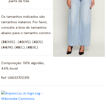
parte de trás
Os tamanhos indicados são
tamanhos italianos. Por favor,
consulte a lista de tamanhos
abaixo para o tamanho correto.
(
38
/XXS) ; (
40
/XS); (
42
/S);
(
44
/M); (
46
/L); (
48
/XL)
Composição: 56% algodão,
44% liocel
Ref: UA6337D0319