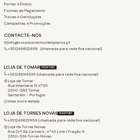
Portes e Envios
Formas de Pagamento
Trocas e Devoluções
Campanhas e Promoções
CONTACTE-NOS
info@rosadosventostemplarios.pt
+351249822959 (chamada para rede fixa nacional)
LOJA DE TOMAR
PICKUP POINT
+351249314339 (chamada para rede fixa nacional)
Loja de Tomar
Rua Infantaria 15 nº55
2300-583 Tomar
Santarém - Portugal
View more details
LOJA DE TORRES NOVAS
PICKUP POINT
+351249822959 (chamada para rede fixa nacional)
Loja de Torres Novas
Rua Drº Sá Carneiro , nº43 Lote 1 Fração A
2350-536 Torres Novas