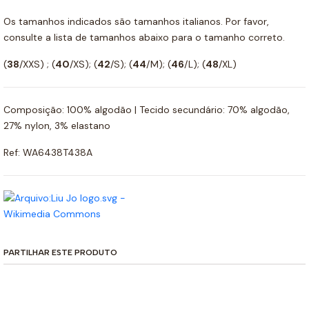
Os tamanhos indicados são tamanhos italianos. Por favor,
consulte a lista de tamanhos abaixo para o tamanho correto.
(
38
/XXS) ; (
40
/XS); (
42
/S); (
44
/M); (
46
/L); (
48
/XL)
Composição: 100% algodão | Tecido secundário: 70% algodão,
27% nylon, 3% elastano
Ref: WA6438T438A
PARTILHAR ESTE PRODUTO