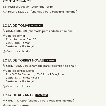
CONTACTE-NOS
info@rosadosventostemplarios.pt
+351249822959 (chamada para rede fixa nacional)
LOJA DE TOMAR
PICKUP POINT
+351249314339 (chamada para rede fixa nacional)
Loja de Tomar
Rua Infantaria 15 nº55
2300-583 Tomar
Santarém - Portugal
View more details
LOJA DE TORRES NOVAS
PICKUP POINT
+351249822959 (chamada para rede fixa nacional)
Loja de Torres Novas
Rua Drº Sá Carneiro , nº43 Lote 1 Fração A
2350-536 Torres Novas
Santarém - Portugal
View more details
LOJA DE ABRANTES
PICKUP POINT
+351241377255 (chamada para rede fixa nacional)
Loja de Abrantes