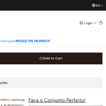
EN
Já conhece os nossos Diretos? Todas as Segundas / Quart
uede Bege - SAHOCO
Login
romoções
𝗠𝗔𝗥𝗜𝗟𝗬𝗡 𝗠𝗢𝗡𝗥𝗢𝗘
Add to Cart
ações
Faça o Conjunto Perfeito!
 efeito camurça,
ia e acabamento