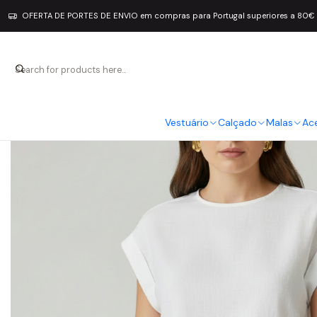
OFERTA DE PORTES DE ENVIO em compras para Portugal superiores a 80€
Vestuário
Calçado
Malas
Ac