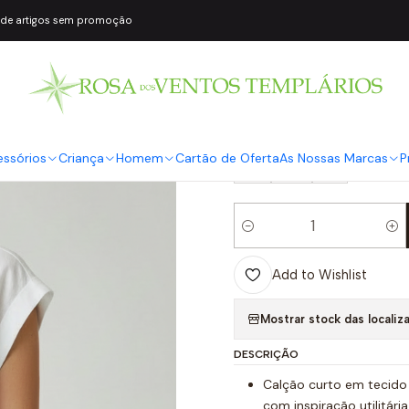
 de artigos sem promoção
|
Calções em S
COR2
Bege
TAMANHO
essórios
Criança
Homem
Cartão de Oferta
As Nossas Marcas
P
S
M
L
Quantity
Add to Wishlist
Mostrar stock das localiz
DESCRIÇÃO
Calção curto em tecido
com inspiração utilitár