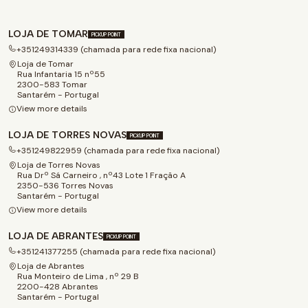
LOJA DE TOMAR
PICKUP POINT
+351249314339 (chamada para rede fixa nacional)
Loja de Tomar
Rua Infantaria 15 nº55
2300-583 Tomar
Santarém - Portugal
View more details
LOJA DE TORRES NOVAS
PICKUP POINT
+351249822959 (chamada para rede fixa nacional)
Loja de Torres Novas
Rua Drº Sá Carneiro , nº43 Lote 1 Fração A
2350-536 Torres Novas
Santarém - Portugal
View more details
LOJA DE ABRANTES
PICKUP POINT
+351241377255 (chamada para rede fixa nacional)
Loja de Abrantes
Rua Monteiro de Lima , nº 29 B
2200-428 Abrantes
Santarém - Portugal