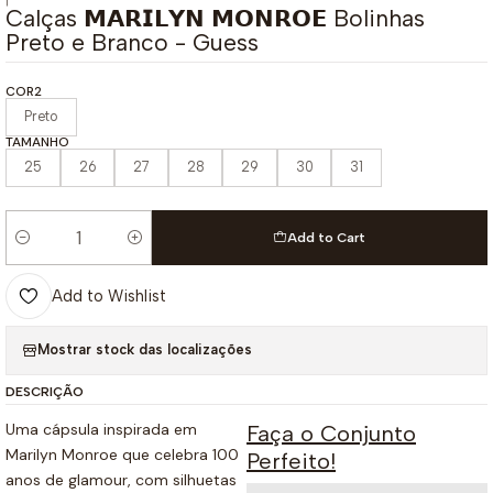
|
Calças 𝗠𝗔𝗥𝗜𝗟𝗬𝗡 𝗠𝗢𝗡𝗥𝗢𝗘 Bolinhas
Preto e Branco - Guess
COR2
Preto
TAMANHO
25
26
27
28
29
30
31
Add to Cart
Quantity
Add to Wishlist
Mostrar stock das localizações
DESCRIÇÃO
Uma cápsula inspirada em
Faça o Conjunto
Marilyn Monroe que celebra 100
Perfeito!
anos de glamour, com silhuetas