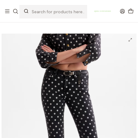
OFERTA DE PORTES DE ENVIO em compras para Portugal superiores a
80€ de artigos sem promoção