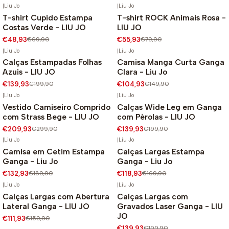
|
Liu Jo
|
Liu Jo
T-shirt Cupido Estampa
T-shirt ROCK Animais Rosa -
-30%
-30%
Costas Verde - LIU JO
LIU JO
€48,93
€69,90
€55,93
€79,90
|
Liu Jo
|
Liu Jo
Calças Estampadas Folhas
Camisa Manga Curta Ganga
-30%
-30%
Azuis - LIU JO
Clara - Liu Jo
€139,93
€199,90
€104,93
€149,90
|
Liu Jo
|
Liu Jo
Vestido Camiseiro Comprido
Calças Wide Leg em Ganga
-30%
-30%
com Strass Bege - LIU JO
com Pérolas - LIU JO
€209,93
€299,90
€139,93
€199,90
|
Liu Jo
|
Liu Jo
Camisa em Cetim Estampa
Calças Largas Estampa
-30%
-30%
Ganga - Liu Jo
Ganga - Liu Jo
€132,93
€189,90
€118,93
€169,90
|
Liu Jo
|
Liu Jo
Calças Largas com Abertura
Calças Largas com
-30%
-30%
Lateral Ganga - LIU JO
Gravados Laser Ganga - LIU
JO
€111,93
€159,90
€139,93
€199,90