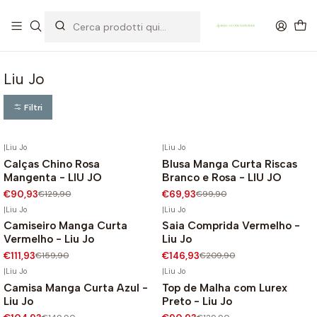
OFERTA DE PORTES DE ENVIO em compras para Portugal superiores a
80€ de artigos sem promoção
Liu Jo
Filtri
|
Liu Jo
|
Liu Jo
Calças Chino Rosa
Blusa Manga Curta Riscas
-30%
-30%
Mangenta - LIU JO
Branco e Rosa - LIU JO
€90,93
€129,90
€69,93
€99,90
|
Liu Jo
|
Liu Jo
Camiseiro Manga Curta
Saia Comprida Vermelho -
-30%
-30%
Vermelho - Liu Jo
Liu Jo
€111,93
€159,90
€146,93
€209,90
|
Liu Jo
|
Liu Jo
Camisa Manga Curta Azul -
Top de Malha com Lurex
-30%
-30%
Liu Jo
Preto - Liu Jo