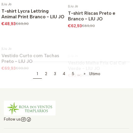
|
Liu Jo
|
Liu Jo
T-shirt Lycra Lettring
T-shirt Riscas Preto e
-30%
-30%
Animal Print Branco - LIU JO
Branco - LIU JO
€48,93
€69,90
€62,93
€89,90
|
Liu Jo
|
Liu Jo
Vestido Curto com Tachas
-30%
Vestido Malha Fria Cai Cai
-30%
Preto - LIU JO
Verde - LIU JO
€69,93
€99,90
€83,93
€119,90
...
1
2
3
4
5
»
Ultimo
Follow us