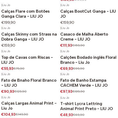
|
Liu Jo
|
Liu Jo
Calças Flare com Botões
Calças BootCut Ganga - LIU
Ganga Clara - LIU JO
JO
€199,90
€159,90
|
Liu Jo
|
Liu Jo
Calças Skinny com Strass na
Casaco de Malha Aberto
-30%
Dobra Ganga - LIU JO
Creme - LIU JO
Não Disponível
€159,90
€111,93
€159,90
|
Liu Jo
|
Liu Jo
Top de Cavas com Riscas -
Calções Bodado inglês Floral
-30%
-30%
LIU JO
Branco - Liu Jo
€55,93
€79,90
€69,93
€99,90
|
Liu Jo
|
Liu Jo
Fato de Bnaho Floral Branco
Fato de Banho Estampa
-30%
-30%
- LIU JO
CACHEM Verde - LIU JO
€90,93
€129,90
€97,93
€139,90
|
Liu Jo
|
Liu Jo
Calças Largas Animal Print -
T-shirt Lycra Lettring
-30%
-30%
Liu Jo
Animal Print Preto - LIU JO
€104,93
€149,90
€48,93
€69,90