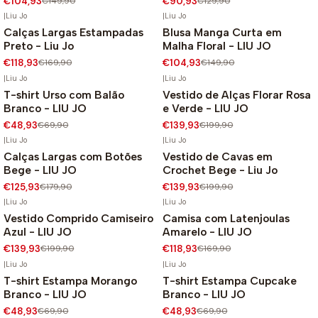
€104,93
€149,90
€90,93
€129,90
|
Liu Jo
|
Liu Jo
Calças Largas Estampadas
Blusa Manga Curta em
-30%
-30%
Preto - Liu Jo
Malha Floral - LIU JO
€118,93
€169,90
€104,93
€149,90
|
Liu Jo
|
Liu Jo
T-shirt Urso com Balão
Vestido de Alças Florar Rosa
-30%
-30%
Branco - LIU JO
e Verde - LIU JO
€48,93
€69,90
€139,93
€199,90
|
Liu Jo
|
Liu Jo
Calças Largas com Botões
Vestido de Cavas em
-30%
-30%
Bege - LIU JO
Crochet Bege - Liu Jo
€125,93
€179,90
€139,93
€199,90
|
Liu Jo
|
Liu Jo
Vestido Comprido Camiseiro
Camisa com Latenjoulas
-30%
-30%
Azul - LIU JO
Amarelo - LIU JO
€139,93
€199,90
€118,93
€169,90
|
Liu Jo
|
Liu Jo
T-shirt Estampa Morango
T-shirt Estampa Cupcake
-30%
-30%
Branco - LIU JO
Branco - LIU JO
€48,93
€69,90
€48,93
€69,90