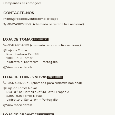
Campanhas e Promoções
CONTACTE-NOS
info@rosadosventostemplarios.pt
+351249822959 (chamada para rede fixa nacional)
LOJA DE TOMAR
PUNTO DI RITIRO
+351249314339 (chamada para rede fixa nacional)
Loja de Tomar
Rua Infantaria 15 nº55
2300-583 Tomar
distretto di Santarém - Portogallo
View more details
LOJA DE TORRES NOVAS
PUNTO DI RITIRO
+351249822959 (chamada para rede fixa nacional)
Loja de Torres Novas
Rua Drº Sá Carneiro , nº43 Lote 1 Fração A
2350-536 Torres Novas
distretto di Santarém - Portogallo
View more details
LOJA DE ABRANTES
PUNTO DI RITIRO