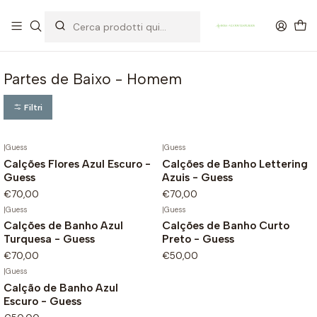
OFERTA DE PORTES DE ENVIO em compras para Portugal superiores a
80€ de artigos sem promoção
Partes de Baixo - Homem
Filtri
|
Guess
|
Guess
Calções Flores Azul Escuro -
Calções de Banho Lettering
Guess
Azuis - Guess
€70,00
€70,00
|
Guess
|
Guess
Calções de Banho Azul
Calções de Banho Curto
Turquesa - Guess
Preto - Guess
€70,00
€50,00
|
Guess
Calção de Banho Azul
Escuro - Guess